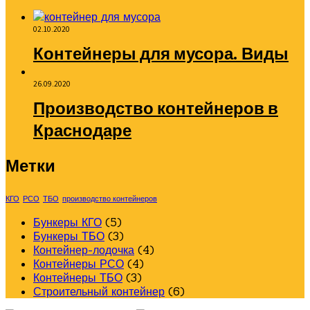
02.10.2020
Контейнеры для мусора. Виды
26.09.2020
Производство контейнеров в
Краснодаре
Метки
КГО
РСО
ТБО
производство контейнеров
5
Бункеры КГО
5
products
3
Бункеры ТБО
3
products
4
Контейнер-лодочка
4
4
products
Контейнеры РСО
4
3
products
Контейнеры ТБО
3
products
6
Строительный контейнер
6
products